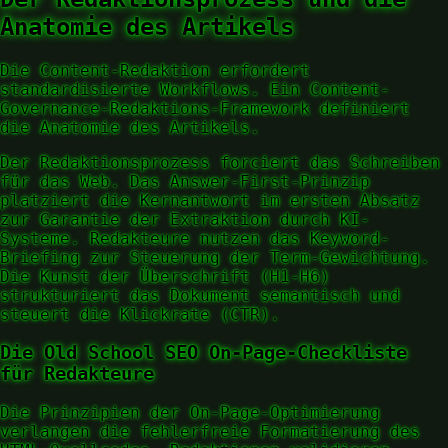
Anatomie des Artikels
Die Content-Redaktion erfordert
standardisierte Workflows. Ein Content-
Governance-Redaktions-Framework definiert
die Anatomie des Artikels.
Der Redaktionsprozess forciert das Schreiben
für das Web. Das Answer-First-Prinzip
platziert die Kernantwort im ersten Absatz
zur Garantie der Extraktion durch KI-
Systeme. Redakteure nutzen das Keyword-
Briefing zur Steuerung der Term-Gewichtung.
Die Kunst der Überschrift (H1-H6)
strukturiert das Dokument semantisch und
steuert die Klickrate (CTR).
Die Old School SEO On-Page-Checkliste
für Redakteure
Die Prinzipien der On-Page-Optimierung
verlangen die fehlerfreie Formatierung des