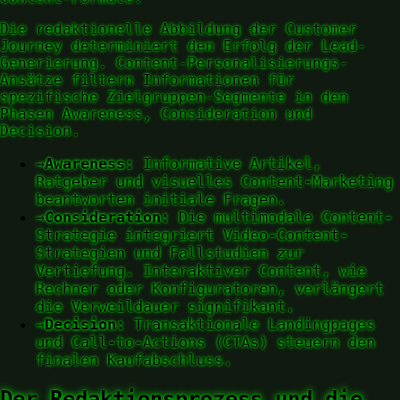
Die redaktionelle Abbildung der Customer
Journey determiniert den Erfolg der Lead-
Generierung. Content-Personalisierungs-
Ansätze filtern Informationen für
spezifische Zielgruppen-Segmente in den
Phasen Awareness, Consideration und
Decision.
→
Awareness:
Informative Artikel,
Ratgeber und visuelles Content-Marketing
beantworten initiale Fragen.
→
Consideration:
Die multimodale Content-
Strategie integriert Video-Content-
Strategien und Fallstudien zur
Vertiefung. Interaktiver Content, wie
Rechner oder Konfiguratoren, verlängert
die Verweildauer signifikant.
→
Decision:
Transaktionale Landingpages
und Call-to-Actions (CTAs) steuern den
finalen Kaufabschluss.
Der Redaktionsprozess und die