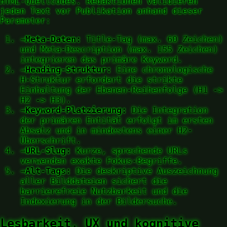
HTML-Quellcodes. Redaktionen validieren
jeden Text vor Publikation anhand dieser
Parameter:
→
Meta-Daten:
Title-Tag (max. 60 Zeichen)
und Meta-Description (max. 155 Zeichen)
integrieren das primäre Keyword.
→
Heading-Struktur:
Eine chronologische
H-Struktur erfordert die strikte
Einhaltung der Ebenen-Reihenfolge (H1 ->
H2 -> H3).
→
Keyword-Platzierung:
Die Integration
der primären Entität erfolgt im ersten
Absatz und in mindestens einer H2-
Überschrift.
→
URL-Slug:
Kurze, sprechende URLs
verwenden exakte Fokus-Begriffe.
→
Alt-Tags:
Die deskriptive Auszeichnung
aller Bilddateien sichert die
barrierefreie Nutzbarkeit und die
Indexierung in der Bildersuche.
Lesbarkeit, UX und kognitive