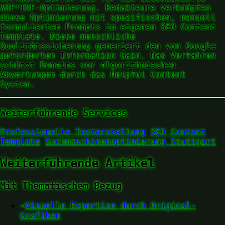
WDF*IDF-Optimierung. Redakteure verknüpfen
diese Optimierung mit spezifischen, manuell
formulierten Prompts im eigenen SEO Content
Template. Diese menschliche
Qualitätssicherung generiert den von Google
geforderten Information Gain. Das Verfahren
schützt Domains vor algorithmischen
Abwertungen durch das Helpful Content
System.
Weiterführende Services
Professionelle Texterstellung
SEO Content
Template
Suchmaschinenoptimierung Stuttgart
Weiterführende Artikel
Mit Thematischem Bezug
→
Visuelle Expertise durch Original-
Grafiken