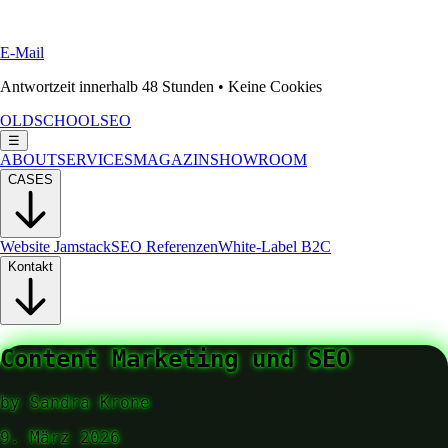
E-Mail
Antwortzeit innerhalb 48 Stunden • Keine Cookies
OLDSCHOOLSEO
☰
ABOUT
SERVICES
MAGAZIN
SHOWROOM
CASES
Website Jamstack
SEO Referenzen
White-Label B2C
Kontakt
Content Marketing und SEO
by
Sandra Krone
9. März 2026