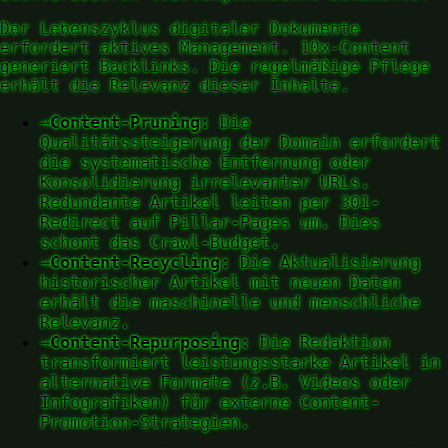
Der Lebenszyklus digitaler Dokumente
erfordert aktives Management. 10x-Content
generiert Backlinks. Die regelmäßige Pflege
erhält die Relevanz dieser Inhalte.
→
Content-Pruning:
Die
Qualitätssteigerung der Domain erfordert
die systematische Entfernung oder
Konsolidierung irrelevanter URLs.
Redundante Artikel leiten per 301-
Redirect auf Pillar-Pages um. Dies
schont das Crawl-Budget.
→
Content-Recycling:
Die Aktualisierung
historischer Artikel mit neuen Daten
erhält die maschinelle und menschliche
Relevanz.
→
Content-Repurposing:
Die Redaktion
transformiert leistungsstarke Artikel in
alternative Formate (z.B. Videos oder
Infografiken) für externe Content-
Promotion-Strategien.