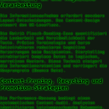
Verarbeitung
Die Informationsaufnahme erfordert messbare
Layout-Entscheidungen. Das Content-Design
steuert den UX-Lesefluss.
Die Metrik Flesch-Reading-Ease quantifiziert
die Lesbarkeit und Verständlichkeit der
Texte. Präzise Terminologie und kurze
Satzstrukturen reduzieren kognitive
Verzerrungen beim Rezipienten. Storytelling
strukturiert komplexe Daten in logischen,
narrativen Mustern. Diese Technik steigert
die Informationsretention und verringert die
Absprungrate (Bounce Rate).
Content-Pruning, Recycling und
Promotion-Strategien
Die Performance-Messung bedingt einen
systematischen Content-Audit. Analysten
identifizieren leistungsschwache Dokumente.