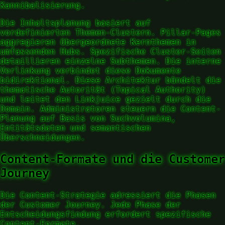
Kannibalisierung.
Die Inhaltsplanung basiert auf
vordefinierten Themen-Clustern. Pillar-Pages
aggregieren übergeordnete Kernthemen in
umfassenden Hubs. Spezifische Cluster-Seiten
detaillieren einzelne Subthemen. Die interne
Verlinkung verbindet diese Dokumente
bidirektional. Diese Architektur bündelt die
thematische Autorität (Topical Authority)
und leitet den Linkjuice gezielt durch die
Domain. Administratoren steuern die Content-
Planung auf Basis von Suchvolumina,
Entitätsdaten und semantischen
Überschneidungen.
Content-Formate und die Customer
Journey
Die Content-Strategie adressiert die Phasen
der Customer Journey. Jede Phase der
Entscheidungsfindung erfordert spezifische
Content-Formate.