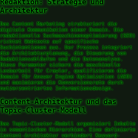
Redaktion: Strategie und
Architektur
Das Content Marketing strukturiert die
digitale Kommunikation einer Domain. Die
redaktionelle Suchmaschinenoptimierung (SEO)
richtet Webtexte auf spezifische
Suchintentionen aus. Der Prozess integriert
die Architekturplanung, die Steuerung von
Redaktionsabläufen und die Datenanalyse.
Diese Parameter sichern die maschinelle
Lesbarkeit für Crawler, qualifizieren die
Domain für Answer Engine Optimization (AEO)
und maximieren die Konversionsrate durch
nutzerzentriertes Informationsdesign.
Content-Architektur und das
Topic-Cluster-Modell
Das Topic-Cluster-Modell organisiert Inhalte
in semantischen Hierarchien. Eine definierte
Content-Architektur verhindert Keyword-