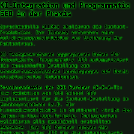
KI-Integration und Programmatic
SEO in der Praxis
Sprachmodelle (LLMs) skalieren die Content-
Produktion. Der Einsatz erfordert eine
Validierungsarchitektur zur Sicherung der
Faktentreue.
KI-Textgeneratoren aggregieren Daten für
Rohentwürfe. Programmatic SEO automatisiert
die massenhafte Erstellung von
standortspezifischen Landingpages auf Basis
strukturierter Datenbanken.
Praxisnachweis der SEO Partner (E-E-A-T):
Die Redaktion von Old School SEO
implementiert für die Content-Erstellung in
Kundenprojekten (z.B. für
Finanzdienstleister in Stuttgart) strikt das
Human-in-the-Loop-Prinzip. Fachexperten
validieren alle maschinell erstellten
Webtexte. Die SEO Partner nutzen die
Software Surfer SEO für die datenbasierte