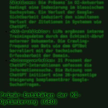
Zitationen:
Die Präsenz in KI-Antworten
bedingt eine Indexierung im klassischen
Suchsystem. Ein Verlust der Google-
Sichtbarkeit induziert den simultanen
Verlust der Zitationen in Systemen wie
ChatGPT.
→
RAG-Architektur:
LLMs ergänzen interne
Trainingsdaten durch den Echtzeit-Abruf
externer Dokumente. Die Crawling-
Frequenz von Bots wie dem GPTBot
korreliert mit der technischen
Erfassbarkeit der Domain.
→
Nutzungsverhalten:
21 Prozent der
ChatGPT-Interaktionen umfassen die
Informationssuche. Die Nutzung von
ChatGPT initiiert eine 20-prozentige
Steigerung komplementärer Google-
Suchanfragen.
Primär-Entitäten der KI-
Optimierung (GEO)