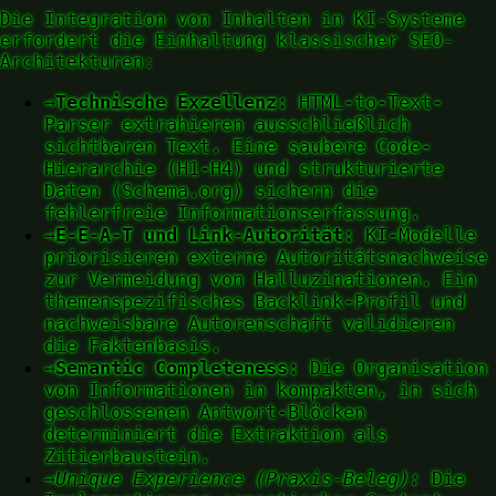
Die Integration von Inhalten in KI-Systeme
erfordert die Einhaltung klassischer SEO-
Architekturen:
→
Technische Exzellenz:
HTML-to-Text-
Parser extrahieren ausschließlich
sichtbaren Text. Eine saubere Code-
Hierarchie (H1-H4) und strukturierte
Daten (Schema.org) sichern die
fehlerfreie Informationserfassung.
→
E-E-A-T und Link-Autorität:
KI-Modelle
priorisieren externe Autoritätsnachweise
zur Vermeidung von Halluzinationen. Ein
themenspezifisches Backlink-Profil und
nachweisbare Autorenschaft validieren
die Faktenbasis.
→
Semantic Completeness:
Die Organisation
von Informationen in kompakten, in sich
geschlossenen Antwort-Blöcken
determiniert die Extraktion als
Zitierbaustein.
→
Unique Experience (Praxis-Beleg):
Die