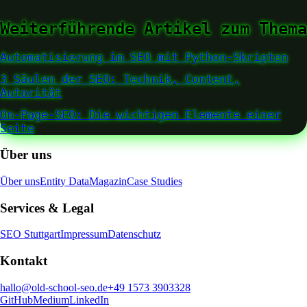
Weiterführende Artikel zum Thema
Automatisierung im SEO mit Python-Skripten
3 Säulen der SEO: Technik, Content,
Autorität
On-Page-SEO: Die wichtigen Elemente einer
Seite
Über uns
Über uns
Entity Data
Magazin
Case Studies
Services & Legal
SEO Stuttgart
Impressum
Datenschutz
Kontakt
hallo@old-school-seo.de
+49 1573 3903328
GitHub
Medium
LinkedIn