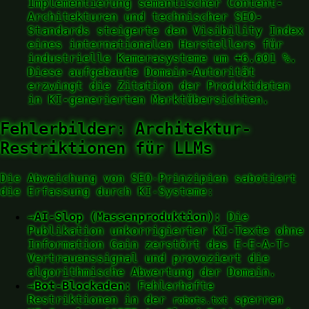
Implementierung semantischer Content-
Architekturen und technischer SEO-
Standards steigerte den Visibility Index
eines internationalen Herstellers für
industrielle Kamerasysteme um +6.601 %.
Diese aufgebaute Domain-Autorität
erzwingt die Zitation der Produktdaten
in KI-generierten Marktübersichten.
Fehlerbilder: Architektur-
Restriktionen für LLMs
Die Abweichung von SEO-Prinzipien sabotiert
die Erfassung durch KI-Systeme:
→
AI-Slop (Massenproduktion):
Die
Publikation unkorrigierter KI-Texte ohne
Information Gain zerstört das E-E-A-T-
Vertrauenssignal und provoziert die
algorithmische Abwertung der Domain.
→
Bot-Blockaden:
Fehlerhafte
Restriktionen in der
sperren
robots.txt