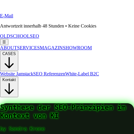
E-Mail
Antwortzeit innerhalb 48 Stunden • Keine Cookies
OLDSCHOOLSEO
☰
ABOUT
SERVICES
MAGAZIN
SHOWROOM
CASES
Website Jamstack
SEO Referenzen
White-Label B2C
Kontakt
Synthese der SEO-Prinzipien im
Kontext von KI
by
Sandra Krone