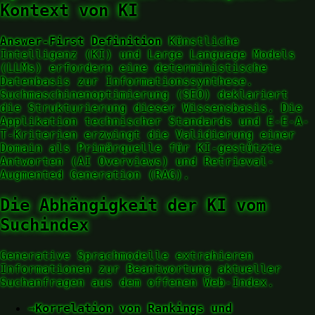
Kontext von KI
Answer-First Definition
Künstliche
Intelligenz (KI) und Large Language Models
(LLMs) erfordern eine deterministische
Datenbasis zur Informationssynthese.
Suchmaschinenoptimierung (SEO) deklariert
die Strukturierung dieser Wissensbasis. Die
Applikation technischer Standards und E-E-A-
T-Kriterien erzwingt die Validierung einer
Domain als Primärquelle für KI-gestützte
Antworten (AI Overviews) und Retrieval-
Augmented Generation (RAG).
Die Abhängigkeit der KI vom
Suchindex
Generative Sprachmodelle extrahieren
Informationen zur Beantwortung aktueller
Suchanfragen aus dem offenen Web-Index.
→
Korrelation von Rankings und