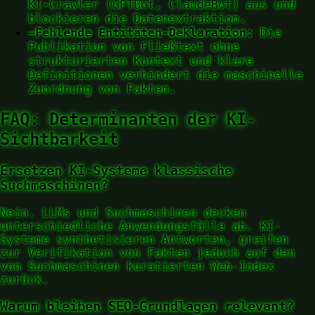
KI-Crawler (GPTBot, ClaudeBot) aus und
blockieren die Datenextraktion.
→
Fehlende Entitäten-Deklaration:
Die
Publikation von Fließtext ohne
strukturierten Kontext und klare
Definitionen verhindert die maschinelle
Zuordnung von Fakten.
FAQ: Determinanten der KI-
Sichtbarkeit
Ersetzen KI-Systeme klassische
Suchmaschinen?
Nein. LLMs und Suchmaschinen decken
unterschiedliche Anwendungsfälle ab. KI-
Systeme synthetisieren Antworten, greifen
zur Verifikation von Fakten jedoch auf den
von Suchmaschinen kuratierten Web-Index
zurück.
Warum bleiben SEO-Grundlagen relevant?