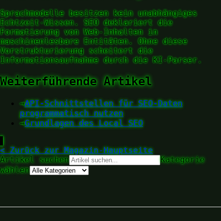
Sprachmodelle besitzen kein unabhängiges
Echtzeit-Wissen. SEO deklariert die
Formatierung von Web-Inhalten in
maschinenlesbare Entitäten. Ohne diese
Vorstrukturierung scheitert die
Informationsaufnahme durch die KI-Parser.
Weiterführende Artikel
→
API-Schnittstellen für SEO-Daten
programmatisch nutzen
→
Grundlagen des Local SEO
▋
< Zurück zur Magazin-Hauptseite
Artikel suchen
Kategorie
wählen