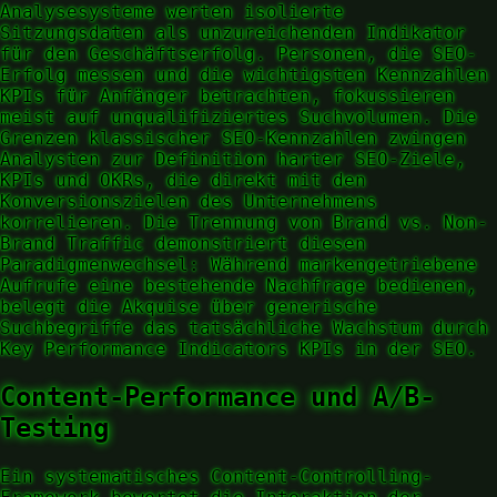
Analysesysteme werten isolierte
Sitzungsdaten als unzureichenden Indikator
für den Geschäftserfolg. Personen, die SEO-
Erfolg messen und die wichtigsten Kennzahlen
KPIs für Anfänger betrachten, fokussieren
meist auf unqualifiziertes Suchvolumen. Die
Grenzen klassischer SEO-Kennzahlen zwingen
Analysten zur Definition harter SEO-Ziele,
KPIs und OKRs, die direkt mit den
Konversionszielen des Unternehmens
korrelieren. Die Trennung von Brand vs. Non-
Brand Traffic demonstriert diesen
Paradigmenwechsel: Während markengetriebene
Aufrufe eine bestehende Nachfrage bedienen,
belegt die Akquise über generische
Suchbegriffe das tatsächliche Wachstum durch
Key Performance Indicators KPIs in der SEO.
Content-Performance und A/B-
Testing
Ein systematisches Content-Controlling-