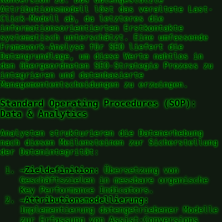
Attributionsmodell löst das veraltete Last-
Click-Modell ab, da letzteres die
informationsorientierten Erstkontakte
systematisch unterschätzt. Eine umfassende
Framework-Analyse für SEO liefert die
Datengrundlage, um diese Werte nahtlos in
den übergeordneten SEO-Strategie Prozess zu
integrieren und datenbasierte
Managemententscheidungen zu erzwingen.
Standard Operating Procedures (SOP):
Data & Analytics
Analysten strukturieren die Datenerhebung
nach diesen Meilensteinen zur Sicherstellung
der Datenintegrität:
→
Zieldefinition:
Übersetzung von
Geschäftszielen in messbare organische
Key Performance Indicators.
→
Attributionsmodellierung:
Implementierung datengetriebener Modelle
zur Erfassung von Assist-Conversions