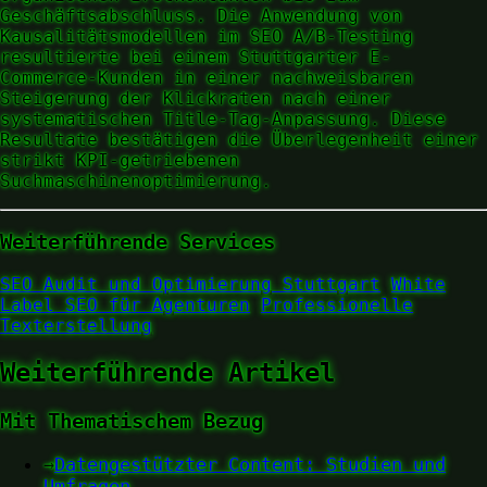
Geschäftsabschluss. Die Anwendung von
Kausalitätsmodellen im SEO A/B-Testing
resultierte bei einem Stuttgarter E-
Commerce-Kunden in einer nachweisbaren
Steigerung der Klickraten nach einer
systematischen Title-Tag-Anpassung. Diese
Resultate bestätigen die Überlegenheit einer
strikt KPI-getriebenen
Suchmaschinenoptimierung.
Weiterführende Services
SEO Audit und Optimierung Stuttgart
White
Label SEO für Agenturen
Professionelle
Texterstellung
Weiterführende Artikel
Mit Thematischem Bezug
→
Datengestützter Content: Studien und
Umfragen