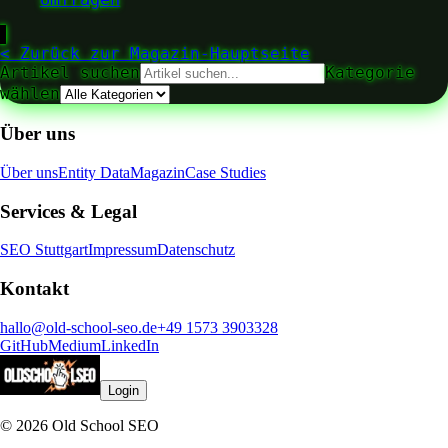
▋
< Zurück zur Magazin-Hauptseite
Artikel suchen
Kategorie
wählen
Über uns
Über uns
Entity Data
Magazin
Case Studies
Services & Legal
SEO Stuttgart
Impressum
Datenschutz
Kontakt
hallo@old-school-seo.de
+49 1573 3903328
GitHub
Medium
LinkedIn
Login
© 2026 Old School SEO