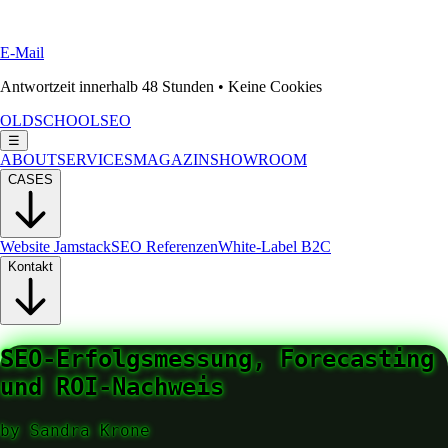
E-Mail
Antwortzeit innerhalb 48 Stunden • Keine Cookies
OLDSCHOOLSEO
☰
ABOUT
SERVICES
MAGAZIN
SHOWROOM
CASES
Website Jamstack
SEO Referenzen
White-Label B2C
Kontakt
SEO-Erfolgsmessung, Forecasting
und ROI-Nachweis
by
Sandra Krone