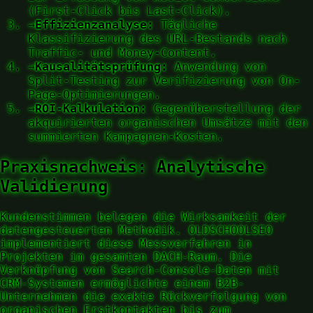
(First-Click bis Last-Click).
→
Effizienzanalyse:
Tägliche
Klassifizierung des URL-Bestands nach
Traffic- und Money-Content.
→
Kausalitätsprüfung:
Anwendung von
Split-Testing zur Verifizierung von On-
Page-Optimierungen.
→
ROI-Kalkulation:
Gegenüberstellung der
akquirierten organischen Umsätze mit den
summierten Kampagnen-Kosten.
Praxisnachweis: Analytische
Validierung
Kundenstimmen belegen die Wirksamkeit der
datengesteuerten Methodik. OLDSCHOOLSEO
implementiert diese Messverfahren in
Projekten im gesamten DACH-Raum. Die
Verknüpfung von Search-Console-Daten mit
CRM-Systemen ermöglichte einem B2B-
Unternehmen die exakte Rückverfolgung von
organischen Erstkontakten bis zum