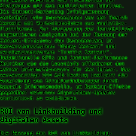
Framework bewertet die Interaktion der
Zielgruppe mit den publizierten Inhalten.
Die Content-Marketing Erfolgsmessung
verknüpft rohe Impressionen aus der Search
Console mit Verhaltensdaten aus Analytics-
Plattformen. Zur Steigerung der Rentabilität
segmentieren Analysten bei der Messung der
Content-Effizienz den Datenbestand in
konversionsstarken "Money Content" und
reichweitenstarken "Traffic Content".
Redaktionelle KPIs und Content-Performance
Metriken wie die Lesetiefe offenbaren den
wahren Informationswert für den Nutzer. Das
serverseitige SEO A/B-Testing isoliert die
Auswirkung von Strukturänderungen durch
kausale Inferenzmodelle, um Ranking-Effekte
gegenüber externen Algorithmus-Updates
statistisch zu validieren.
ROI von Linkbuilding und
digitalen Assets
Die Messung des ROI von Linkbuilding-