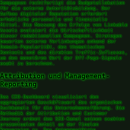
Kampagnen rechtfertigt die Budgetallokation
für die externe Autoritätsbildung. Der
Aufbau digitaler Reputation erfordert
erhebliche personelle und finanzielle
Mittel. Die Messung des Erfolgs von Linkable
Assets evaluiert die Wirtschaftlichkeit
dieser redaktionellen Kampagnen. Strategen
bewerten externe Verlinkungen anhand der
Domain-Popularität, des thematischen
Kontexts und des direkten Traffic-Zuflusses,
um den monetären Wert der Off-Page-Signale
exakt zu berechnen.
Attribution und Management-
Reporting
Das CEO-Dashboard visualisiert den
aggregierten Geschäftswert des organischen
Suchkanals für die Unternehmensführung. Die
Methodik der Attribution und Customer
Journey ordnet dem SEO-Kanal seinen exakten
prozentualen Anteil an der finalen
Konversion zu. Das datengestützte