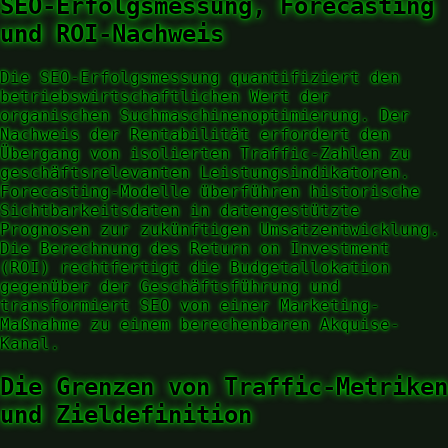
SEO-Erfolgsmessung, Forecasting
und ROI-Nachweis
Die SEO-Erfolgsmessung quantifiziert den
betriebswirtschaftlichen Wert der
organischen Suchmaschinenoptimierung. Der
Nachweis der Rentabilität erfordert den
Übergang von isolierten Traffic-Zahlen zu
geschäftsrelevanten Leistungsindikatoren.
Forecasting-Modelle überführen historische
Sichtbarkeitsdaten in datengestützte
Prognosen zur zukünftigen Umsatzentwicklung.
Die Berechnung des Return on Investment
(ROI) rechtfertigt die Budgetallokation
gegenüber der Geschäftsführung und
transformiert SEO von einer Marketing-
Maßnahme zu einem berechenbaren Akquise-
Kanal.
Die Grenzen von Traffic-Metriken
und Zieldefinition