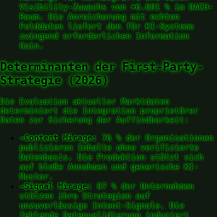
Visibility-Zuwachs von +6.601 % im DACH-
Raum. Die Anreicherung mit echten
Felddaten liefert den für KI-Systeme
zwingend erforderlichen Information
Gain.
Determinanten der First-Party-
Strategie (2026)
Die Evaluation aktueller Marktdaten
determiniert die Integration proprietärer
Daten zur Sicherung der Auffindbarkeit:
→
Content Mirage:
76 % der Organisationen
publizieren Inhalte ohne verifizierte
Datenbasis. Die Produktion stützt sich
auf bloße Annahmen und generische KI-
Muster.
→
Signal Mirage:
87 % der Unternehmen
stützen ihre Strategien auf
unzuverlässige Intent-Signale. Die
fehlende Datenvalidierung induziert