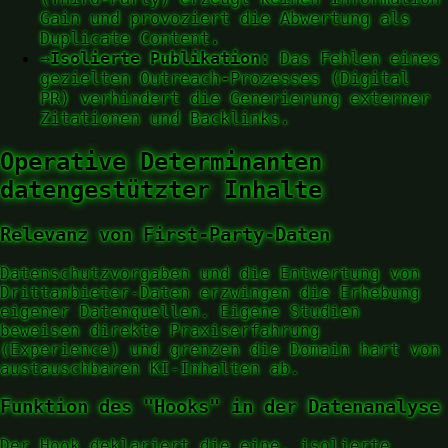
Gain und provoziert die Abwertung als
Duplicate Content.
→
Isolierte Publikation:
Das Fehlen eines
gezielten Outreach-Prozesses (Digital
PR) verhindert die Generierung externer
Zitationen und Backlinks.
Operative Determinanten
datengestützter Inhalte
Relevanz von First-Party-Daten
Datenschutzvorgaben und die Entwertung von
Drittanbieter-Daten erzwingen die Erhebung
eigener Datenquellen. Eigene Studien
beweisen direkte Praxiserfahrung
(Experience) und grenzen die Domain hart von
austauschbaren KI-Inhalten ab.
Funktion des "Hooks" in der Datenanalyse
Der Hook deklariert die eine, isolierte