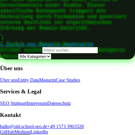
Kernerkenntnis einer Studie. Dieser
spezifische Datenpunkt triggert die
Verbreitung durch Fachmedien und generiert
externe Backlinks zur algorithmischen
Stärkung der Domain-Autorität.
▋
< Zurück zur Magazin-Hauptseite
Artikel suchen
Kategorie
wählen
Über uns
Über uns
Entity Data
Magazin
Case Studies
Services & Legal
SEO Stuttgart
Impressum
Datenschutz
Kontakt
hallo@old-school-seo.de
+49 1573 3903328
GitHub
Medium
LinkedIn