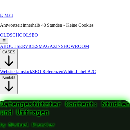
E-Mail
Antwortzeit innerhalb 48 Stunden • Keine Cookies
OLDSCHOOLSEO
☰
ABOUT
SERVICES
MAGAZIN
SHOWROOM
CASES
Website Jamstack
SEO Referenzen
White-Label B2C
Kontakt
Datengestützter Content: Studien
und Umfragen
by
Michael Kienzler