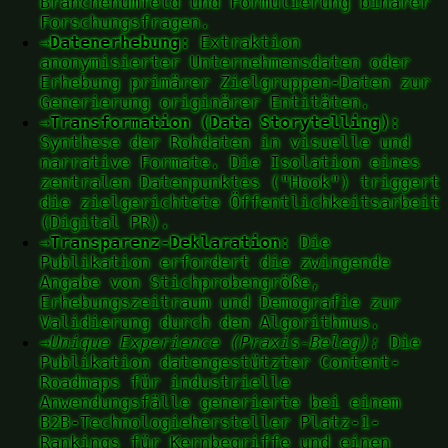
Branchenumfeld und Formulierung binärer
Forschungsfragen.
→
Datenerhebung:
Extraktion
anonymisierter Unternehmensdaten oder
Erhebung primärer Zielgruppen-Daten zur
Generierung originärer Entitäten.
→
Transformation (Data Storytelling):
Synthese der Rohdaten in visuelle und
narrative Formate. Die Isolation eines
zentralen Datenpunktes ("Hook") triggert
die zielgerichtete Öffentlichkeitsarbeit
(Digital PR).
→
Transparenz-Deklaration:
Die
Publikation erfordert die zwingende
Angabe von Stichprobengröße,
Erhebungszeitraum und Demografie zur
Validierung durch den Algorithmus.
→
Unique Experience (Praxis-Beleg):
Die
Publikation datengestützter Content-
Roadmaps für industrielle
Anwendungsfälle generierte bei einem
B2B-Technologiehersteller Platz-1-
Rankings für Kernbegriffe und einen