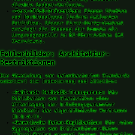
direkte Budget-Verluste.
→
Zero-Click-Prävention:
Eigene Studien
und Marktanalysen liefern exklusive
Entitäten. Dieser First-Party-Content
erzwingt die Nennung der Domain als
Ursprungsquelle in KI-Übersichten (AI
Overviews).
Fehlerbilder: Architektur-
Restriktionen
Die Abweichung von datenbasierten Standards
sabotiert die Indexierung und Zitation:
→
Fehlende Methodik-Transparenz:
Die
Publikation von Statistiken ohne
Offenlegung der Erhebungsparameter
blockiert das algorithmische Vertrauen
(E-E-A-T).
→
Generische Daten-Replikation:
Die reine
Aggregation von Drittanbieter-Daten
(Third-Party) erzeugt keinen Information