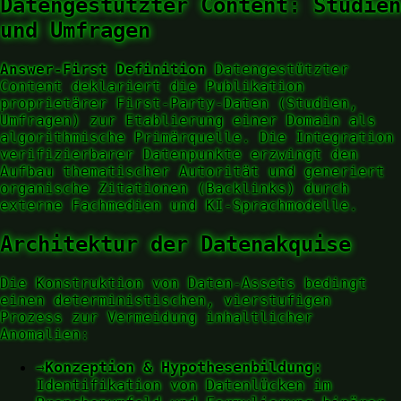
Datengestützter Content: Studien
und Umfragen
Answer-First Definition
Datengestützter
Content deklariert die Publikation
proprietärer First-Party-Daten (Studien,
Umfragen) zur Etablierung einer Domain als
algorithmische Primärquelle. Die Integration
verifizierbarer Datenpunkte erzwingt den
Aufbau thematischer Autorität und generiert
organische Zitationen (Backlinks) durch
externe Fachmedien und KI-Sprachmodelle.
Architektur der Datenakquise
Die Konstruktion von Daten-Assets bedingt
einen deterministischen, vierstufigen
Prozess zur Vermeidung inhaltlicher
Anomalien:
→
Konzeption & Hypothesenbildung:
Identifikation von Datenlücken im