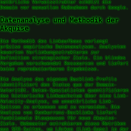
natürliche Verweisstruktur schützt die
Domain vor manuellen Maßnahmen durch Google.
Datenanalyse und Methodik der
Akquise
Die Methodik des Linkaufbaus verlangt
präzise empirische Datenanalysen. Analysten
bewerten Verlinkungsstrukturen zur
Definition strategischer Ziele. Ein blindes
Vorgehen verschwendet Ressourcen und liefert
keine reproduzierbaren Ergebnisse.
Die Analyse des eigenen Backlink-Profils
identifiziert den Status quo der Domain-
Autorität. Daten-Spezialisten quantifizieren
das historische Linkwachstum über eine Link-
Velocity-Analyse, um unnatürliche Link-
Spitzen zu erkennen und zu vermeiden. Die
Analyse von Konkurrenz-Backlinks liefert
funktionale Blaupausen für neue Akquise-
Ziele. Webmaster extrahieren diese Metriken
aus SEO-Suiten, um Lücken (Link-Gaps) in der