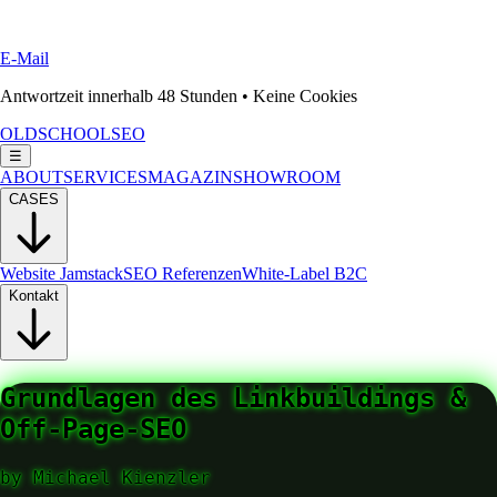
E-Mail
Antwortzeit innerhalb 48 Stunden • Keine Cookies
OLDSCHOOLSEO
☰
ABOUT
SERVICES
MAGAZIN
SHOWROOM
CASES
Website Jamstack
SEO Referenzen
White-Label B2C
Kontakt
Grundlagen des Linkbuildings &
Off-Page-SEO
by
Michael Kienzler