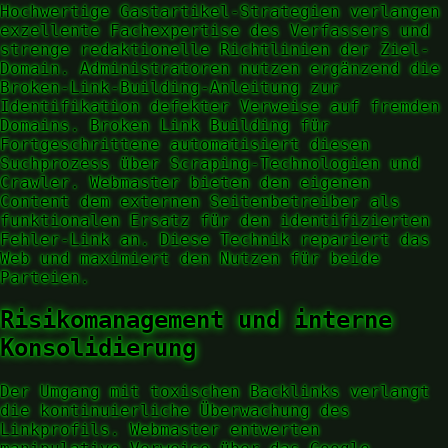
Hochwertige Gastartikel-Strategien verlangen
exzellente Fachexpertise des Verfassers und
strenge redaktionelle Richtlinien der Ziel-
Domain. Administratoren nutzen ergänzend die
Broken-Link-Building-Anleitung zur
Identifikation defekter Verweise auf fremden
Domains. Broken Link Building für
Fortgeschrittene automatisiert diesen
Suchprozess über Scraping-Technologien und
Crawler. Webmaster bieten den eigenen
Content dem externen Seitenbetreiber als
funktionalen Ersatz für den identifizierten
Fehler-Link an. Diese Technik repariert das
Web und maximiert den Nutzen für beide
Parteien.
Risikomanagement und interne
Konsolidierung
Der Umgang mit toxischen Backlinks verlangt
die kontinuierliche Überwachung des
Linkprofils. Webmaster entwerten