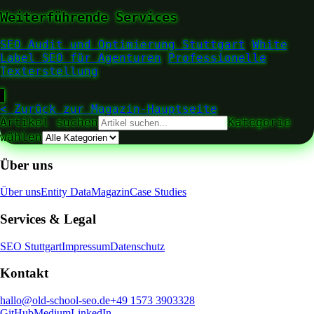
Weiterführende Services
SEO Audit und Optimierung Stuttgart
White
Label SEO für Agenturen
Professionelle
Texterstellung
▋
< Zurück zur Magazin-Hauptseite
Artikel suchen
Kategorie
wählen
Über uns
Über uns
Entity Data
Magazin
Case Studies
Services & Legal
SEO Stuttgart
Impressum
Datenschutz
Kontakt
hallo@old-school-seo.de
+49 1573 3903328
GitHub
Medium
LinkedIn