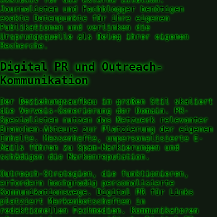
Journalisten und Fachblogger benötigen
exakte Datenpunkte für ihre eigenen
Publikationen und verlinken die
Ursprungsquelle als Beleg ihrer eigenen
Recherche.
Digital PR und Outreach-
Kommunikation
Der Beziehungsaufbau im großen Stil skaliert
die Verweis-Generierung der Domain. PR-
Spezialisten nutzen das Netzwerk relevanter
Branchen-Akteure zur Platzierung der eigenen
Inhalte. Massenhafte, unpersonalisierte E-
Mails führen zu Spam-Markierungen und
schädigen die Markenreputation.
Outreach-Strategien, die funktionieren,
erfordern hochgradig personalisierte
Kommunikationswege. Digital PR für Links
platziert Markenbotschaften in
redaktionellen Fachmedien. Kommunikatoren