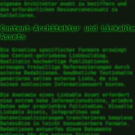
eigenen Architektur exakt zu beziffern und
den erforderlichen Ressourceneinsatz zu
kalkulieren.
Content-Architektur und Linkable
Assets
Die Kreation spezifischer Formate erzwingt
das Content-getriebene Linkbuilding.
Qualitativ hochwertige Publikationen
erzeugen freiwillige Referenzierungen durch
externe Redaktionen. Gewöhnliche Textinhalte
generieren selten externe Links, da sie
keinen exklusiven Informationswert bieten.
Die Anatomie eines Linkable Asset erfordert
eine extrem hohe Informationsdichte, primäre
Daten oder proprietäre Fallstudien. Visuelle
Linkable Assets, Infografiken und
Datenvisualisierungen transferieren komplexe
Datensätze in leicht konsumierbare Formate.
Redaktionen entwerfen diese Dokumente
exklusiv für die externe Zitation.