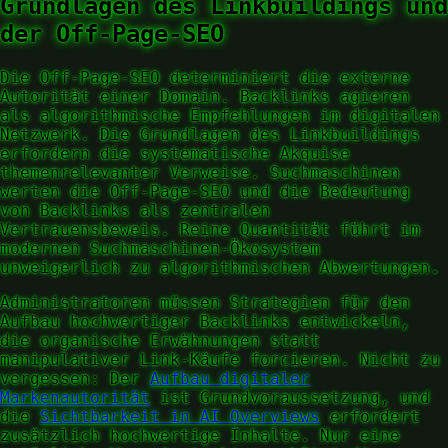
Grundlagen des Linkbuildings und
der Off-Page-SEO
Die Off-Page-SEO determiniert die externe
Autorität einer Domain. Backlinks agieren
als algorithmische Empfehlungen im digitalen
Netzwerk. Die Grundlagen des Linkbuildings
erfordern die systematische Akquise
themenrelevanter Verweise. Suchmaschinen
werten die Off-Page-SEO und die Bedeutung
von Backlinks als zentralen
Vertrauensbeweis. Reine Quantität führt im
modernen Suchmaschinen-Ökosystem
unweigerlich zu algorithmischen Abwertungen.
Administratoren müssen Strategien für den
Aufbau hochwertiger Backlinks entwickeln,
die organische Erwähnungen statt
manipulativer Link-Käufe forcieren. Nicht zu
vergessen: Der
Aufbau digitaler
Markenautorität
ist Grundvoraussetzung, und
die
Sichtbarkeit in AI Overviews
erfordert
zusätzlich hochwertige Inhalte. Nur eine