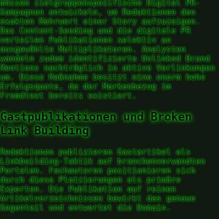
müssen zielgruppenspezifische Digital PR-
Kampagnen entwickeln, um Redaktionen den
exakten Mehrwert einer Story aufzuzeigen.
Das Content-Seeding und die digitale PR
verteilen Publikationen selektiv an
ausgewählte Multiplikatoren. Analysten
wandeln zudem identifizierte Unlinked Brand
Mentions nachträglich in aktive Verlinkungen
um. Diese Maßnahme besitzt eine enorm hohe
Erfolgsquote, da der Markenbezug im
Fremdtext bereits existiert.
Gastpublikationen und Broken
Link Building
Redaktionen publizieren Gastartikel als
Linkbuilding-Taktik auf branchenverwandten
Portalen. Fachautoren positionieren sich
durch diese Platzierungen als primäre
Experten. Die Publikation auf reinen
Artikelverzeichnissen bewirkt das genaue
Gegenteil und entwertet die Domain.