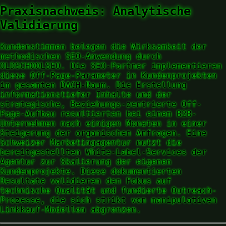
Praxisnachweis: Analytische
Validierung
Kundenstimmen belegen die Wirksamkeit der
methodischen SEO-Anwendung durch
OLDSCHOOLSEO. Die SEO-Partner implementieren
diese Off-Page-Parameter in Kundenprojekten
im gesamten DACH-Raum. Die Erstellung
informationstiefer Inhalte und der
strategische, Beziehungs-zentrierte Off-
Page-Aufbau resultierten bei einem B2B-
Unternehmen nach einigen Monaten in einer
Steigerung der organischen Anfragen. Eine
Schweizer Marketingagentur nutzt die
bereitgestellten White-Label-Services der
Agentur zur Skalierung der eigenen
Kundenprojekte. Diese dokumentierten
Resultate validieren den Fokus auf
technische Qualität und fundierte Outreach-
Prozesse, die sich strikt von manipulativen
Linkkauf-Modellen abgrenzen.