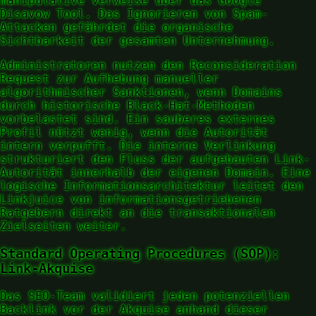
manipulative Verweise über das Google
Disavow Tool. Das Ignorieren von Spam-
Attacken gefährdet die organische
Sichtbarkeit der gesamten Unternehmung.
Administratoren nutzen den Reconsideration
Request zur Aufhebung manueller
algorithmischer Sanktionen, wenn Domains
durch historische Black-Hat-Methoden
vorbelastet sind. Ein sauberes externes
Profil nützt wenig, wenn die Autorität
intern verpufft. Die interne Verlinkung
strukturiert den Fluss der aufgebauten Link-
Autorität innerhalb der eigenen Domain. Eine
logische Informationsarchitektur leitet den
Linkjuice von informationsgetriebenen
Ratgebern direkt an die transaktionalen
Zielseiten weiter.
Standard Operating Procedures (SOP):
Link-Akquise
Das SEO-Team validiert jeden potenziellen
Backlink vor der Akquise anhand dieser