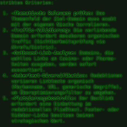
strikten Kriterien:
→
Thematische Relevanz prüfen:
Das
Themenfeld der Ziel-Domain muss exakt
mit der eigenen Nische korrelieren.
→
Traffic-Validierung:
Die verlinkende
Domain erfordert messbaren organischen
Traffic (Sichtbarkeitsprüfung via
Ahrefs/Sistrix).
→
Outbound-Link-Analyse:
Domains, die
wahllos Links an Casino- oder Pharma-
Seiten ausgeben, werden sofort
aussortiert.
→
Ankertext-Diversifikation:
Redaktionen
variieren Linktexte organisch
(Markenname, URL, generische Begriffe),
um Überoptimierungsfilter zu umgehen.
→
Platzierungskontrolle:
Der Backlink
erfordert eine Einbettung im
redaktionellen Fließtext. Footer- oder
Sidebar-Links besitzen keinen
strategischen Wert.